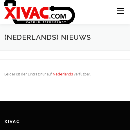
Zum
Inhalt
Menü
springen
ONTSTAAN XIVAC
CONCEPTEN
(NEDERLANDS) NIEUWS
TOEPASSINGEN
NIEUWS
CONTACT
Leider ist der Eintrag nur auf
Nederlands
verfügbar.
XITRAC INTERGROUP
XIVAC