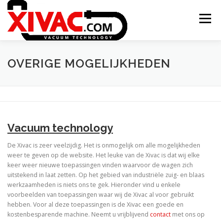
Zum
Inhalt
Menü
springen
ONTSTAAN XIVAC
CONCEPTEN
OVERIGE MOGELIJKHEDEN
TOEPASSINGEN
NIEUWS
CONTACT
Vacuum technology
XITRAC INTERGROUP
De Xivac is zeer veelzijdig. Het is onmogelijk om alle mogelijkheden
weer te geven op de website. Het leuke van de Xivac is dat wij elke
keer weer nieuwe toepassingen vinden waarvoor de wagen zich
uitstekend in laat zetten. Op het gebied van industriële zuig- en blaas
werkzaamheden is niets ons te gek. Hieronder vind u enkele
voorbeelden van toepassingen waar wij de Xivac al voor gebruikt
hebben. Voor al deze toepassingen is de Xivac een goede en
kostenbesparende machine. Neemt u vrijblijvend
contact
met ons op