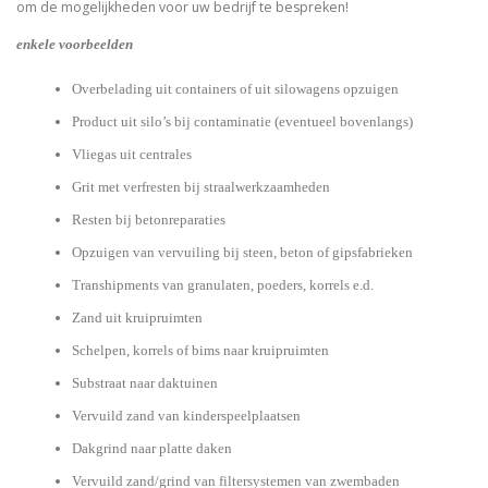
om de mogelijkheden voor uw bedrijf te bespreken!
enkele voorbeelden
Overbelading uit containers of uit silowagens opzuigen
Product uit silo’s bij contaminatie (eventueel bovenlangs)
Vliegas uit centrales
Grit met verfresten bij straalwerkzaamheden
Resten bij betonreparaties
Opzuigen van vervuiling bij steen, beton of gipsfabrieken
Transhipments van granulaten, poeders, korrels e.d.
Zand uit kruipruimten
Schelpen, korrels of bims naar kruipruimten
Substraat naar daktuinen
Vervuild zand van kinderspeelplaatsen
Dakgrind naar platte daken
Vervuild zand/grind van filtersystemen van zwembaden