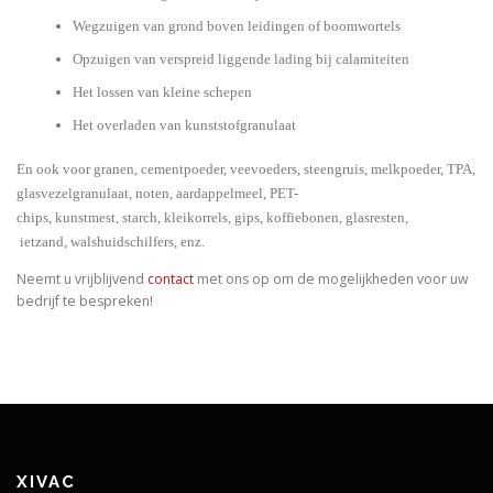
Wegzuigen van grond boven leidingen of boomwortels
Opzuigen van verspreid liggende lading bij calamiteiten
Het lossen van kleine schepen
Het overladen van kunststofgranulaat
En ook voor granen, cementpoeder,
veevoeders, steengruis,
melkpoeder, TPA,
glasvezelgranulaat, noten,
aardappelmeel, PET-
chips,
kunstmest,
starch,
kleikorrels, gips,
koffiebonen,
glasresten,
ietzand,
walshuidschilfers,
enz.
Neemt u vrijblijvend
contact
met ons op om de mogelijkheden voor uw
bedrijf te bespreken!
XIVAC