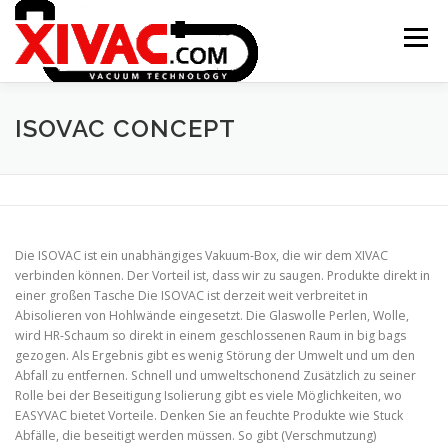
Zum
Inhalt
Menü
springen
ONTSTAAN XIVAC
CONCEPTEN
ISOVAC CONCEPT
TOEPASSINGEN
NIEUWS
CONTACT
Die ISOVAC ist ein unabhängiges Vakuum-Box, die wir dem XIVAC
XITRAC INTERGROUP
verbinden können. Der Vorteil ist, dass wir zu saugen. Produkte direkt in
einer großen Tasche Die ISOVAC ist derzeit weit verbreitet in
Abisolieren von Hohlwände eingesetzt. Die Glaswolle Perlen, Wolle,
wird HR-Schaum so direkt in einem geschlossenen Raum in big bags
gezogen. Als Ergebnis gibt es wenig Störung der Umwelt und um den
Abfall zu entfernen. Schnell und umweltschonend Zusätzlich zu seiner
Rolle bei der Beseitigung Isolierung gibt es viele Möglichkeiten, wo
EASYVAC bietet Vorteile. Denken Sie an feuchte Produkte wie Stuck
Abfälle, die beseitigt werden müssen. So gibt (Verschmutzung)