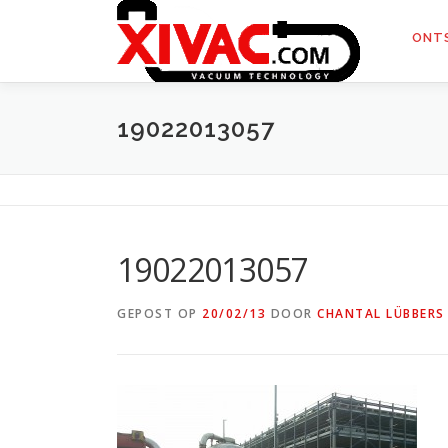
Naar
de
ONT
inhoud
springen
19022013057
19022013057
GEPOST OP
20/02/13
DOOR
CHANTAL LÜBBERS