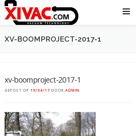
Naar
de
Menu
inhoud
springen
ONTSTAAN XIVAC
CONCEPTEN
XV-BOOMPROJECT-2017-1
TOEPASSINGEN
PROJECTEN
CONTACT
xv-boomproject-2017-1
XITRAC INTERGROUP
GEPOST OP
19/04/17
DOOR
ADMIN