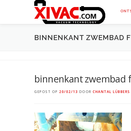
Naar
de
ONT
inhoud
springen
BINNENKANT ZWEMBAD F
binnenkant zwembad fi
GEPOST OP
20/02/13
DOOR
CHANTAL LÜBBERS