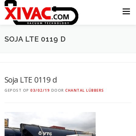
Naar
de
Menu
inhoud
springen
ONTSTAAN XIVAC
CONCEPTEN
SOJA LTE 0119 D
TOEPASSINGEN
PROJECTEN
CONTACT
Soja LTE 0119 d
XITRAC INTERGROUP
GEPOST OP
03/02/19
DOOR
CHANTAL LÜBBERS