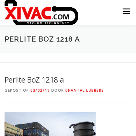
Naar
de
Menu
inhoud
springen
ONTSTAAN XIVAC
CONCEPTEN
PERLITE BOZ 1218 A
TOEPASSINGEN
PROJECTEN
CONTACT
Perlite BoZ 1218 a
XITRAC INTERGROUP
GEPOST OP
03/02/19
DOOR
CHANTAL LÜBBERS