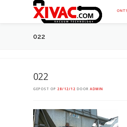
Naar
de
ONT
inhoud
springen
022
022
GEPOST OP
28/12/12
DOOR
ADMIN