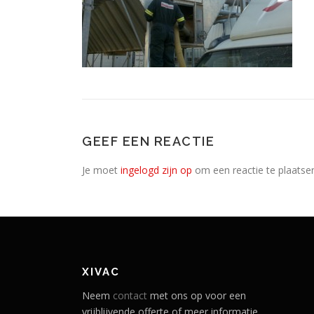
GEEF EEN REACTIE
Je moet
ingelogd zijn op
om een reactie te plaatse
XIVAC
Neem
contact
met ons op voor een
vrijblijvende offerte of meer informatie