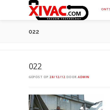
Naar
de
ONT
inhoud
springen
022
022
GEPOST OP
28/12/12
DOOR
ADMIN