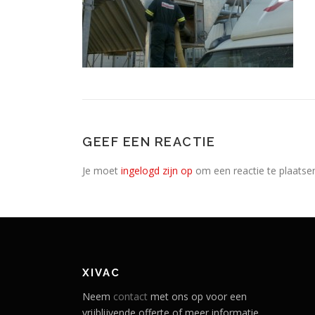
GEEF EEN REACTIE
Je moet
ingelogd zijn op
om een reactie te plaatse
XIVAC
Neem
contact
met ons op voor een
vrijblijvende offerte of meer informatie