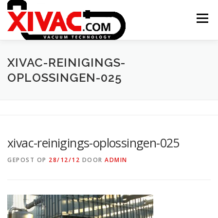
Naar
de
Menu
inhoud
springen
ONTSTAAN XIVAC
CONCEPTEN
XIVAC-REINIGINGS-
OPLOSSINGEN-025
TOEPASSINGEN
PROJECTEN
CONTACT
XITRAC INTERGROUP
xivac-reinigings-oplossingen-025
GEPOST OP
28/12/12
DOOR
ADMIN