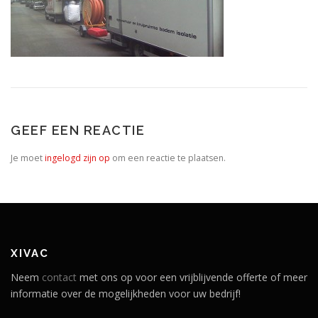
GEEF EEN REACTIE
Je moet
ingelogd zijn op
om een reactie te plaatsen.
XIVAC
Neem
contact
met ons op voor een vrijblijvende offerte of meer
informatie over de mogelijkheden voor uw bedrijf!