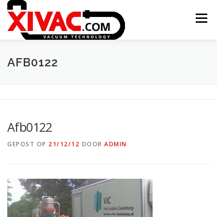
Naar
de
Menu
inhoud
springen
ONTSTAAN XIVAC
CONCEPTEN
AFB0122
TOEPASSINGEN
PROJECTEN
CONTACT
Afb0122
XITRAC INTERGROUP
GEPOST OP
21/12/12
DOOR
ADMIN