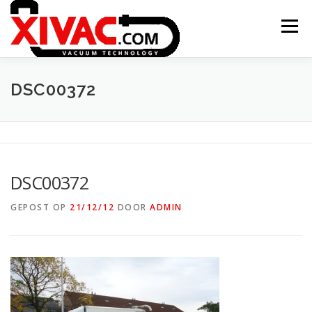
Naar
de
Menu
inhoud
springen
ONTSTAAN XIVAC
CONCEPTEN
DSC00372
TOEPASSINGEN
PROJECTEN
CONTACT
DSC00372
XITRAC INTERGROUP
GEPOST OP
21/12/12
DOOR
ADMIN