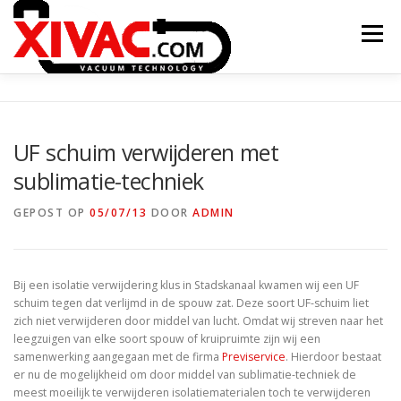
Naar
de
Menu
inhoud
springen
ONTSTAAN XIVAC
CONCEPTEN
UF schuim verwijderen met
sublimatie-techniek
TOEPASSINGEN
PROJECTEN
CONTACT
GEPOST OP
05/07/13
DOOR
ADMIN
XITRAC INTERGROUP
Bij een isolatie verwijdering klus in Stadskanaal kwamen wij een UF
schuim tegen dat verlijmd in de spouw zat. Deze soort UF-schuim liet
zich niet verwijderen door middel van lucht. Omdat wij streven naar het
leegzuigen van elke soort spouw of kruipruimte zijn wij een
samenwerking aangegaan met de firma
Previservice
. Hierdoor bestaat
er nu de mogelijkheid om door middel van sublimatie-techniek de
meest moeilijk te verwijderen isolatiematerialen toch te verwijderen