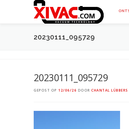
Naar
de
ONT
inhoud
springen
20230111_095729
20230111_095729
GEPOST OP
12/06/26
DOOR
CHANTAL LÜBBERS