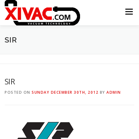
Skip
to
Menu
content
ONTSTAAN XIVAC
CONCEPTEN
SIR
TOEPASSINGEN
NIEUWS
CONTACT
SIR
XITRAC INTERGROUP
POSTED ON
SUNDAY DECEMBER 30TH, 2012
BY
ADMIN