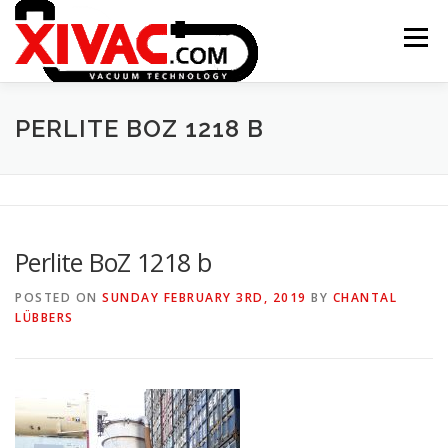
Skip
to
Menu
content
ONTSTAAN XIVAC
CONCEPTEN
PERLITE BOZ 1218 B
TOEPASSINGEN
NIEUWS
CONTACT
Perlite BoZ 1218 b
XITRAC INTERGROUP
POSTED ON
SUNDAY FEBRUARY 3RD, 2019
BY
CHANTAL
LÜBBERS